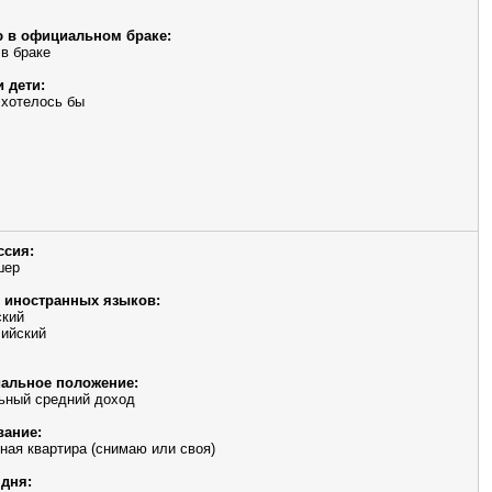
 в официальном браке:
 в браке
и дети:
 хотелось бы
ссия:
шер
 иностранных языков:
ский
ийский
альное положение:
ьный средний доход
ание:
ная квартира (снимаю или своя)
дня: