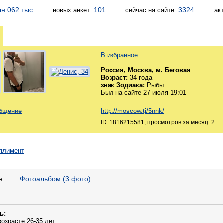
лн 062 тыс
101
3324
новых анкет:
сейчас на сайте:
ак
В избранное
Россия
, Москва, м. Беговая
Возраст:
34 года
знак Зодиака:
Рыбы
Был на сайте 27 июля 19:01
общение
http://moscow.tj/5nnk/
ID: 1816215581, просмотров за месяц: 2
е
Фотоальбом (3 фото)
ь:
возрасте 26-35 лет