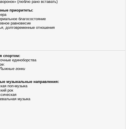
аворонок» (люблю рано вставать)
ные приоритеты:
ьера
риальное благосостояние
евное равновесие
ья, долговременные отношения
я спортом:
очные единоборства
ое:
 Лыжные гонки
ые музыкальные направления:
кая поп-музыка
кий рок
ссическая
евальная музыка