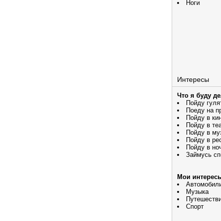
Ноги
Интересы
Что я буду д
Пойду гуля
Поеду на п
Пойду в ки
Пойду в те
Пойду в му
Пойду в ре
Пойду в но
Займусь сп
Мои интерес
Автомобил
Музыка
Путешеств
Спорт