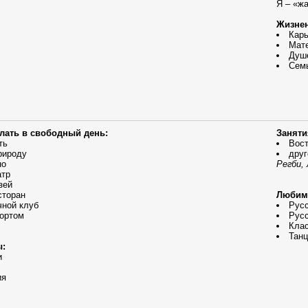
Я – «ж
Жизнен
Кар
Мате
Душ
Сем
елать в свободный день:
Заняти
ть
Вост
рироду
друг
но
Регби,
атр
зей
сторан
Любим
чной клуб
Русс
ортом
Русс
Кла
Танц
ы:
и
ия