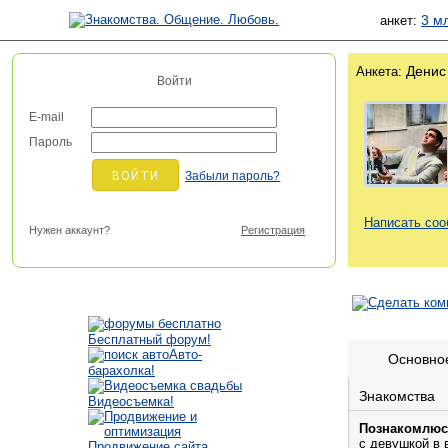
3 м
анкет:
Денис
Анкета:
Войти
E-mail
Пароль
Забыли пароль?
Написать со
Нужен аккаунт?
Регистрация
Бесплатный форум!
Авто-
Основно
барахолка!
Знакомства
Видеосъемка!
Познакомлюс
с девушкой в 
Продвижение сайта