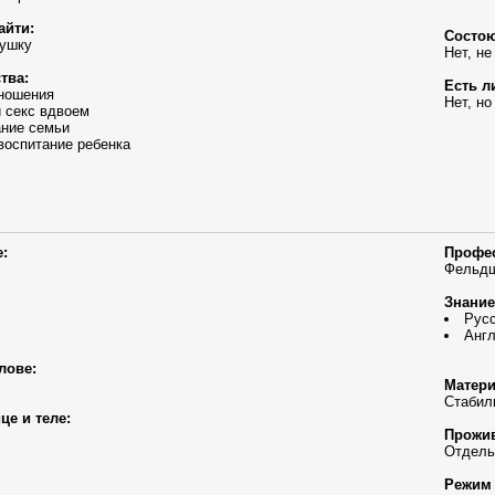
айти:
Состою
ушку
Нет, не
тва:
Есть л
ношения
Нет, но
 секс вдвоем
ание семьи
воспитание ребенка
:
Профе
Фельд
Знание
Рус
Англ
лове:
Матери
Стабил
це и теле:
Прожив
Отдель
Режим 