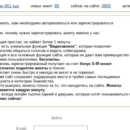
лн 061 тыс
85
3855
новых анкет:
сейчас на сайте:
акт
жить, вам необходимо авторизоваться или зарегистрироваться
н, почему нужно зарегистрировать анкету именно у нас:
ция простая, не займет более 1 минуты.
е есть уникальная функция
"Видеозвонок"
, которая позволяет
ателям общаться голосом и видеть собеседника.
ация и все основные функции сайта, которые не дают вам преимущество
гими пользователями,
бесплатны
.
вновь зарегистрированный получает на счет
бонус 0.49 монет
.
сплатно поднятие анкеты
в поиске.
отает очень быстро и никогда не висит и не тормозит.
лет
сайт сохраняет лидирующее место в тройке самых посещаемых
унета в категории Знакомства.
е выиграть монеты только за то, что находитесь на сайте.
Монеты
ваются каждую минуту.
 всегда онлайн тысячи парней и девушек, которые хотят познакомиться 
ямо сейчас
!
Войти
E-mail