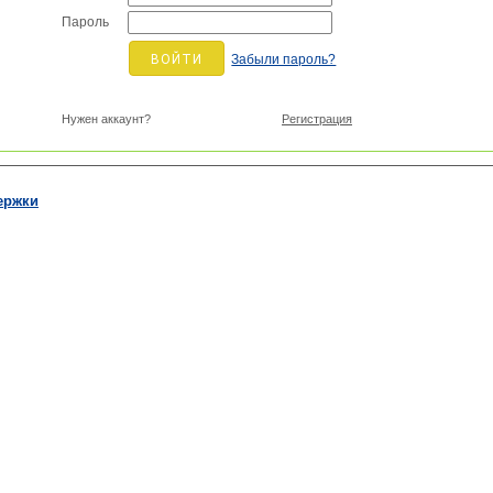
Пароль
Забыли пароль?
Нужен аккаунт?
Регистрация
ержки