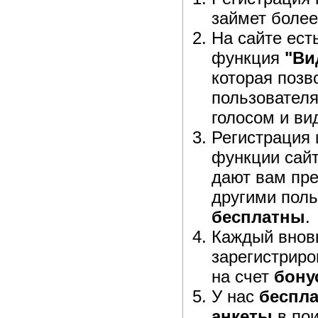
займет более
На сайте ест
функция
"Ви
которая позв
пользовател
голосом и ви
Регистрация 
функции сайт
дают вам пр
другими поль
бесплатны
.
Каждый внов
зарегистриро
на счет
бону
У нас
беспла
анкеты
в пои