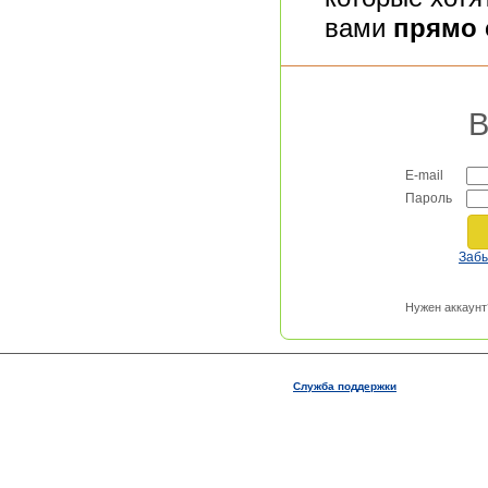
вами
прямо 
В
E-mail
Пароль
Заб
Нужен аккаунт
Служба поддержки