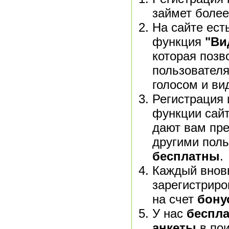
займет более
На сайте ест
функция
"Ви
которая позв
пользовател
голосом и ви
Регистрация 
функции сайт
дают вам пр
другими поль
бесплатны
.
Каждый внов
зарегистриро
на счет
бону
У нас
беспла
анкеты
в пои