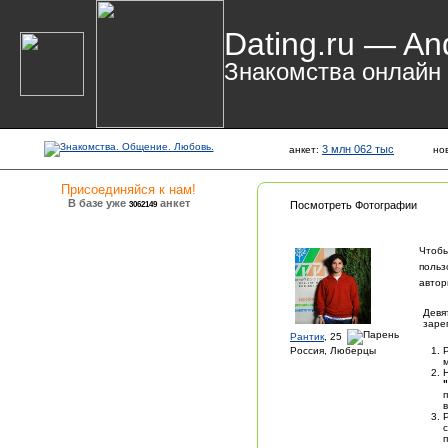
Dating.ru — An
Знакомства онлайн
3 млн 062 тыс
анкет:
но
Присоединяйся к нам!
В базе уже
анкет
3062149
Посмотреть Фотографии
Чтобы
польз
автор
Девя
заре
Рантик
, 25
Россия, Люберцы