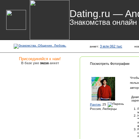
Dating.ru — An
Знакомства онлайн
3 млн 062 тыс
анкет:
но
Присоединяйся к нам!
В базе уже
анкет
3062165
Посмотреть Фотографии
Чтобы
польз
автор
Девя
заре
Рантик
, 25
Россия, Люберцы