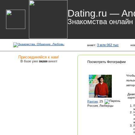
Dating.ru — An
Знакомства онлайн
3 млн 062 тыс
анкет:
но
Присоединяйся к нам!
В базе уже
анкет
3062009
Посмотреть Фотографии
Чтобы
польз
автор
Девя
заре
Рантик
, 25
Россия, Люберцы