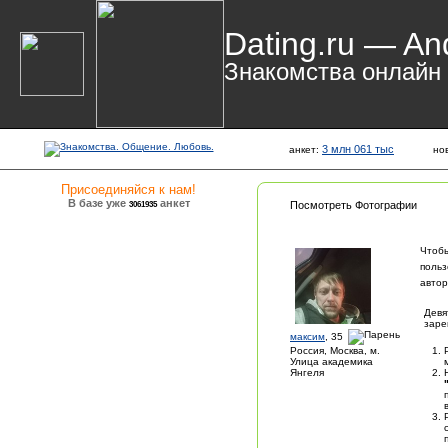
Dating.ru — An
Знакомства онлайн
3 млн 061 тыс
анкет:
но
Присоединяйся к нам!
В базе уже
анкет
3061935
Посмотреть Фотографии
Чтоб
польз
автор
Девя
заре
максим
, 35
Россия, Москва, м.
Улица академика
Янгеля