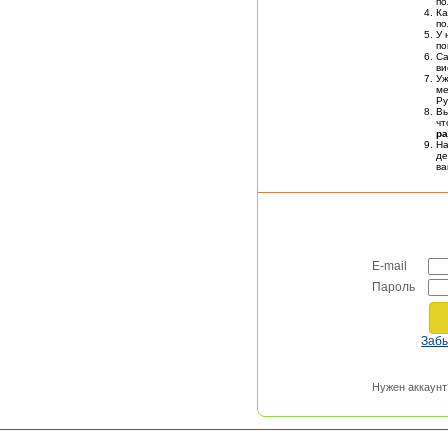
по
Ка
по
У 
по
Са
ви
У
ме
Ру
Вы
чт
ра
На
де
в
E-mail
Пароль
Заб
Нужен аккаунт