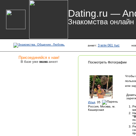
Dating.ru — An
Знакомства онлайн
3 млн 061 тыс
анкет:
но
Присоединяйся к нам!
В базе уже
анкет
3061965
Посмотреть Фотографии
Чтобы 
пользо
или за
Девять
зареги
Илья
, 35
Россия, Москва, м.
Ре
Каширская
ми
На
"В
по
со
Ре
са
пр