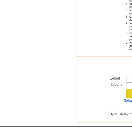
п
К
п
У
п
С
в
У
м
Р
В
ч
р
Н
д
в
E-mail
Пароль
Заб
Нужен аккаунт