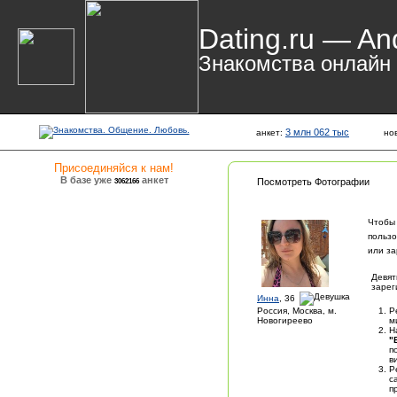
Dating.ru — An
Знакомства онлайн
3 млн 062 тыс
анкет:
но
Присоединяйся к нам!
В базе уже
анкет
3062166
Посмотреть Фотографии
Чтобы
пользо
или за
Девят
зарег
Инна
, 36
Россия, Москва, м.
Р
Новогиреево
м
Н
"
п
в
Р
с
п