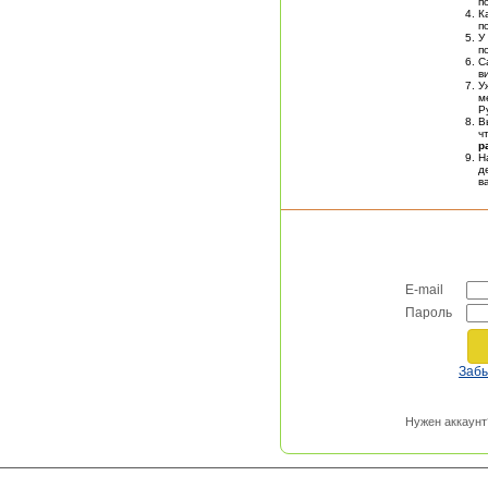
п
К
п
У
п
С
в
У
м
Р
В
ч
р
Н
д
в
E-mail
Пароль
Заб
Нужен аккаунт