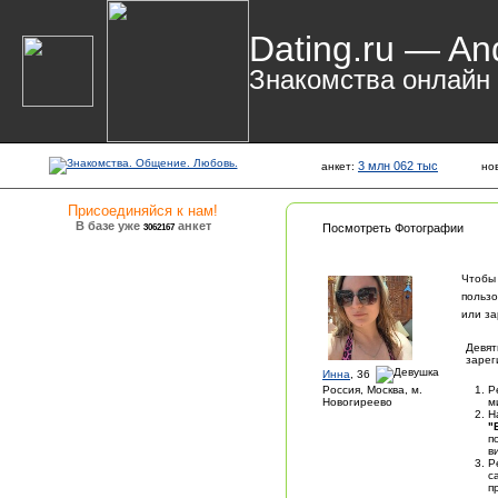
Dating.ru — An
Знакомства онлайн
3 млн 062 тыс
анкет:
но
Присоединяйся к нам!
В базе уже
анкет
3062167
Посмотреть Фотографии
Чтобы
пользо
или за
Девят
зарег
Инна
, 36
Россия, Москва, м.
Р
Новогиреево
м
Н
"
п
в
Р
с
п