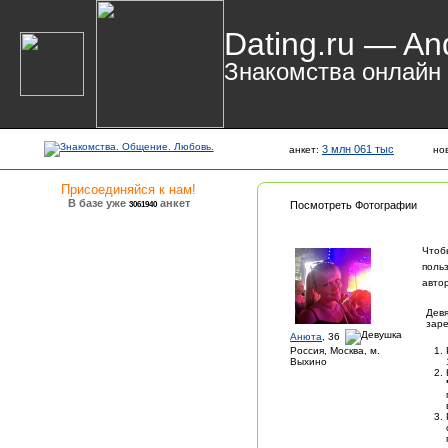
Dating.ru — An
Знакомства онлайн
3 млн 061 тыс
анкет:
но
Присоединяйся к нам!
В базе уже
анкет
3061940
Посмотреть Фотографии
Чтоб
поль
авто
Девя
заре
Анюта
, 36
Россия, Москва, м.
Выхино