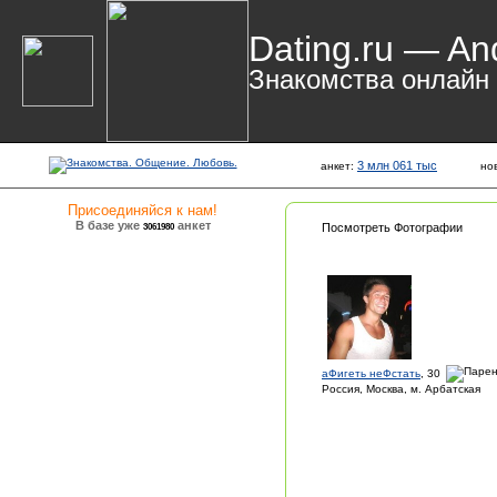
Dating.ru — An
Знакомства онлайн
3 млн 061 тыс
анкет:
но
Присоединяйся к нам!
В базе уже
анкет
3061980
Посмотреть Фотографии
aФигеть неФстать
, 30
Россия, Москва, м. Арбатская