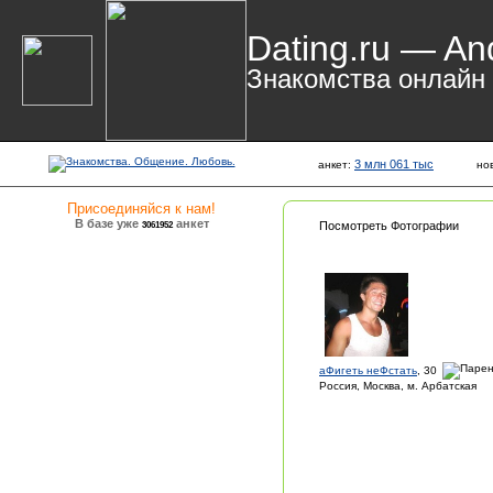
Dating.ru — An
Знакомства онлайн
3 млн 061 тыс
анкет:
но
Присоединяйся к нам!
В базе уже
анкет
3061952
Посмотреть Фотографии
aФигеть неФстать
, 30
Россия, Москва, м. Арбатская