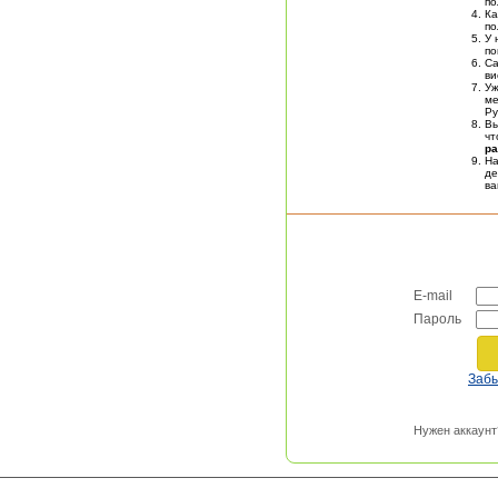
по
Ка
по
У 
по
Са
ви
У
ме
Ру
Вы
чт
ра
На
де
в
E-mail
Пароль
Заб
Нужен аккаунт