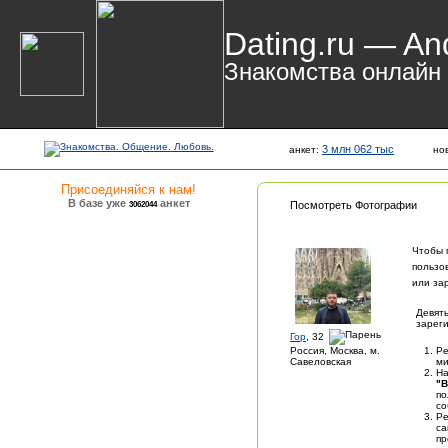
Dating.ru — An
Знакомства онлайн
3 млн 062 тыс
анкет:
но
Присоединяйся к нам!
В базе уже
анкет
3062044
Посмотреть Фотографии
Чтобы 
пользо
или за
Девять
зареги
Гор
, 32
Россия, Москва, м.
Ре
Савеловская
ми
На
"В
по
со
Ре
са
пр