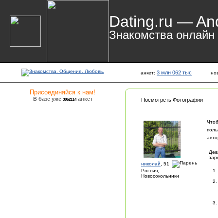
Dating.ru — An
Знакомства онлайн
3 млн 062 тыс
анкет:
но
Присоединяйся к нам!
В базе уже
анкет
3062114
Посмотреть Фотографии
Чтоб
поль
авто
Дев
зар
николай
, 51
Россия,
Новосокольники