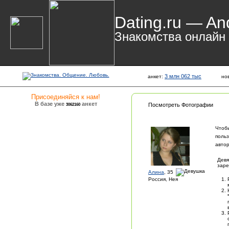
Dating.ru — An
Знакомства онлайн
3 млн 062 тыс
анкет:
но
Присоединяйся к нам!
В базе уже
анкет
3062160
Посмотреть Фотографии
Чтоб
поль
автор
Девя
заре
Алина
, 35
Россия, Нея