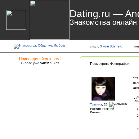
Dating.ru — An
Знакомства онлайн
3 млн 062 тыс
анкет:
но
Присоединяйся к нам!
В базе уже
анкет
3062137
Посмотреть Фотографии
Что
пол
авт
Де
за
Татьяна
, 36
Россия, Нижний
Ингаш