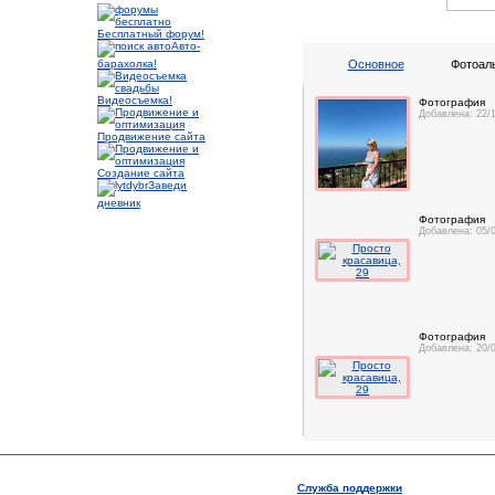
Бесплатный форум!
Авто-
барахолка!
Основное
Фотоал
Видеосъемка!
Фотография
Добавлена: 22/
Продвижение сайта
Создание сайта
Заведи
дневник
Фотография
Добавлена: 05/
Фотография
Добавлена: 20/
Служба поддержки