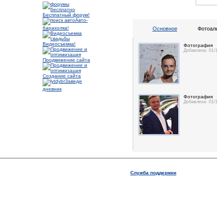
Бесплатный форум!
Авто-
барахолка!
Основное
Фотоал
Видеосъемка!
Фотография
Добавлена: 01/
Продвижение сайта
Создание сайта
Заведи
дневник
Фотография
Добавлена: 01/
Служба поддержки