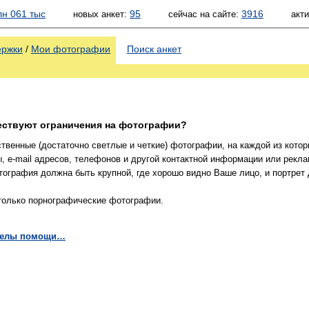
лн 061 тыс
95
3916
новых анкет:
сейчас на сайте:
акт
ержки
/
Мои фотографии
Поиск анкет
ествуют ограничения на фотографии?
твенные (достаточно светлые и четкие) фотографии, на каждой из кото
ы, e-mail адресов, телефонов и другой контактной информации или рекл
тография должна быть крупной, где хорошо видно Ваше лицо, и портре
олько порнографические фотографии.
зделы помощи…