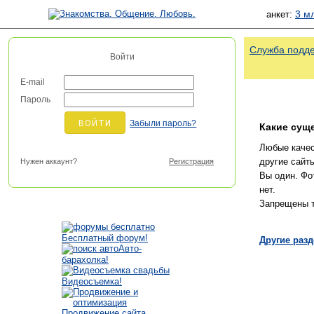
3 м
анкет:
Служба подд
Войти
E-mail
Пароль
Забыли пароль?
Какие сущ
Любые качес
другие сайт
Нужен аккаунт?
Регистрация
Вы один. Фо
нет.
Запрещены т
Бесплатный форум!
Другие ра
Авто-
барахолка!
Видеосъемка!
Продвижение сайта