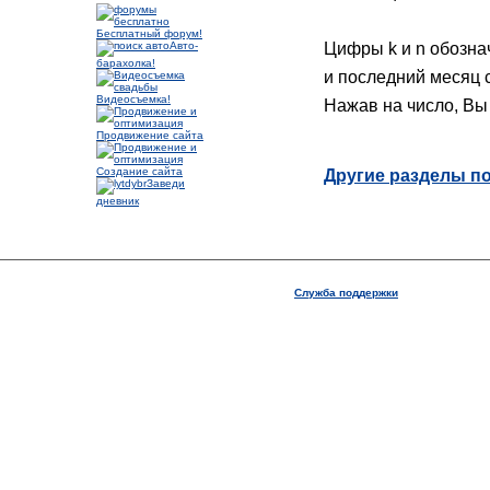
Бесплатный форум!
Цифры k и n обозна
Авто-
барахолка!
и последний месяц 
Видеосъемка!
Нажав на число, Вы
Продвижение сайта
Создание сайта
Другие разделы 
Заведи
дневник
Служба поддержки