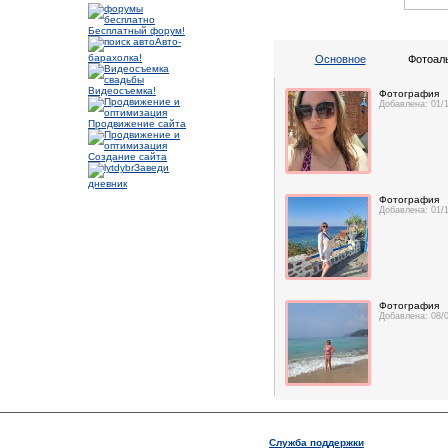
Бесплатный форум!
Авто-
барахолка!
Основное
Фотоал
Видеосъемка!
Фотография
Добавлена: 01/
Продвижение сайта
Создание сайта
Заведи
дневник
Фотография
Добавлена: 01/
Фотография
Добавлена: 08/
Служба поддержки