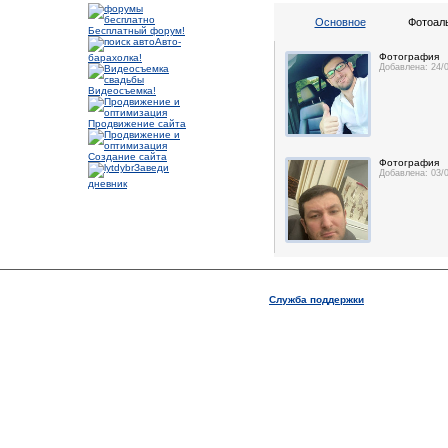
Основное
Фотоал
Бесплатный форум!
Авто-
Фотография
барахолка!
Добавлена: 24/
Видеосъемка!
Продвижение сайта
Создание сайта
Фотография
Заведи
Добавлена: 03/
дневник
Служба поддержки