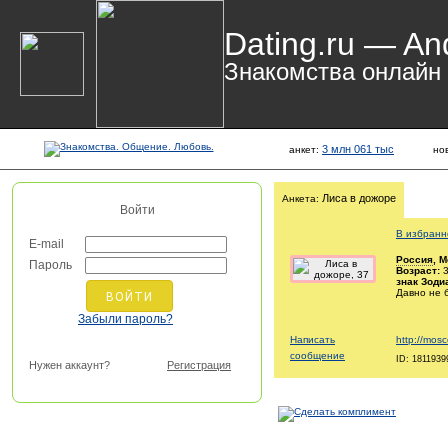
Dating.ru — An
Знакомства онлайн
3 млн 061 тыс
анкет:
но
Лиса в дожоре
Анкета:
Войти
В избранн
E-mail
Россия
, 
Пароль
Возраст:
3
знак Зоди
Давно не 
Забыли пароль?
Написать
http://mos
сообщение
ID: 1811939
Нужен аккаунт?
Регистрация