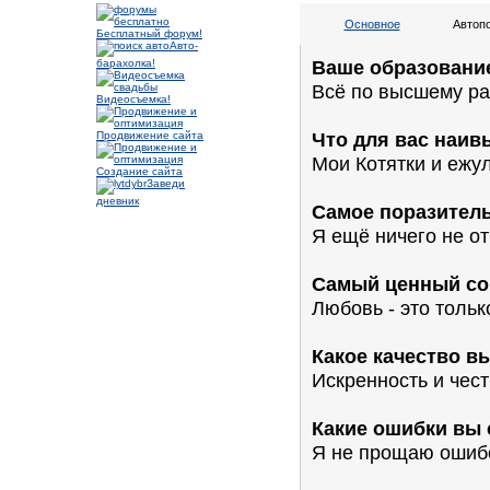
Основное
Автоп
Бесплатный форум!
Авто-
Ваше образование
барахолка!
Всё по высшему ра
Видеосъемка!
Что для вас наив
Продвижение сайта
Мои Котятки и ежул
Создание сайта
Заведи
дневник
Самое поразитель
Я ещё ничего не о
Самый ценный сов
Любовь - это тольк
Какое качество в
Искренность и чест
Какие ошибки вы
Я не прощаю ошиб