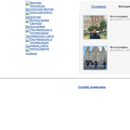
Основное
Фотоал
Бесплатный форум!
Авто-
Фотография
барахолка!
Добавлена: 23/
Видеосъемка!
Продвижение сайта
Создание сайта
Фотография
Заведи
Добавлена: 23/
дневник
Служба поддержки