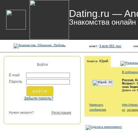
Dating.ru — An
Знакомства онлайн
3 млн 061 тыс
анкет:
но
Юрий
Анкета:
Войти
В избранн
E-mail
Россия
, 
Пароль
Возраст:
3
знак Зоди
Давно не 
Забыли пароль?
Написать
http://mos
сообщение
ID: 2015855
Нужен аккаунт?
Регистрация