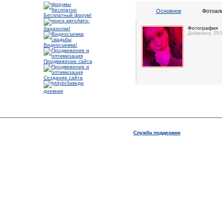
Основное
Фотоал
Бесплатный форум!
Авто-
Фотография
барахолка!
Добавлена: 25/
Видеосъемка!
Продвижение сайта
Создание сайта
Заведи
дневник
Служба поддержки