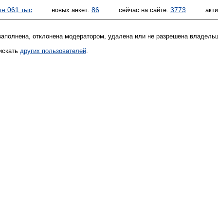
лн 061 тыс
86
3773
новых анкет:
сейчас на сайте:
акт
 заполнена, отклонена модератором, удалена или не разрешена владель
искать
других пользователей
.