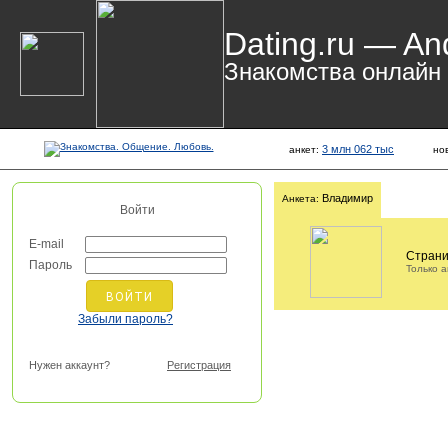
Dating.ru — An
Знакомства онлайн
3 млн 062 тыс
анкет:
но
Владимир
Анкета:
Войти
E-mail
Страни
Пароль
Только 
Забыли пароль?
Нужен аккаунт?
Регистрация