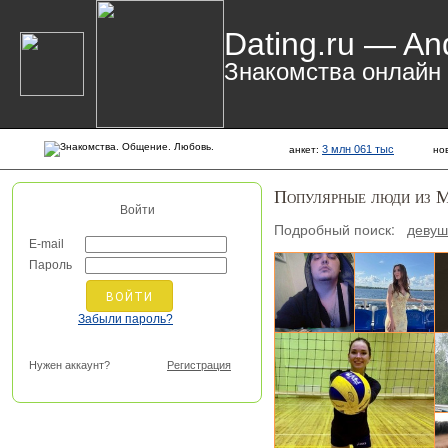
Dating.ru — An
Знакомства онлайн
3 млн 061 тыс
анкет:
но
Популярные люди из 
Войти
Подробный поиск:
девуш
E-mail
Сергей, 35
Pa
Пароль
Забыли пароль?
Ан
Нужен аккаунт?
Регистрация