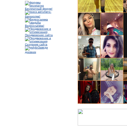
Бесплатный форум!
Авто-
Настя, 32
Ст
барахолка!
Видеосъемка!
Продвижение сайта
Евгений, 34
За
Создание сайта
Заведи
дневник
Александр, 35
Ан
Евгения, 30
Ан