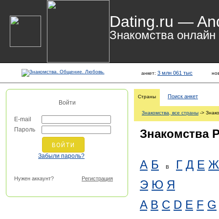
Dating.ru — An
Знакомства онлайн
3 млн 061 тыс
анкет:
но
Поиск анкет
Страны
Войти
Знакомства, все страны
-> Знак
E-mail
Пароль
Знакомства 
Забыли пароль?
А
Б
Г
Д
Е
Ж
В
Нужен аккаунт?
Регистрация
Э
Ю
Я
A
B
C
D
E
F
G