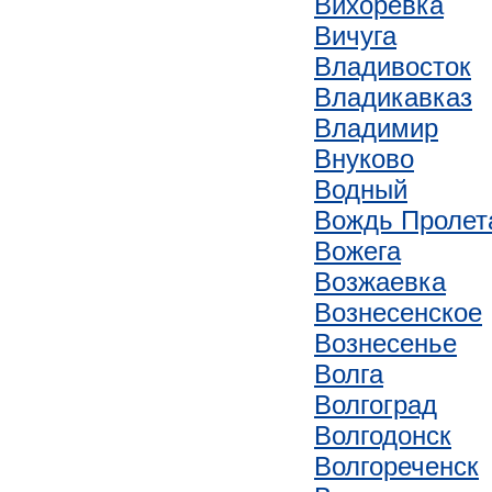
Вихоревка
Вичуга
Владивосток
Владикавказ
Владимир
Внуково
Водный
Вождь Пролет
Вожега
Возжаевка
Вознесенское
Вознесенье
Волга
Волгоград
Волгодонск
Волгореченск