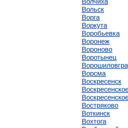
Волчиха
Вольск
Ворга
Воркута
Воробьевка
Воронеж
Вороново
Воротынец
Ворошиловгр
Ворсма
Воскресенск
Воскресенско
Воскресенское
Востряково
Воткинск
Вохтога