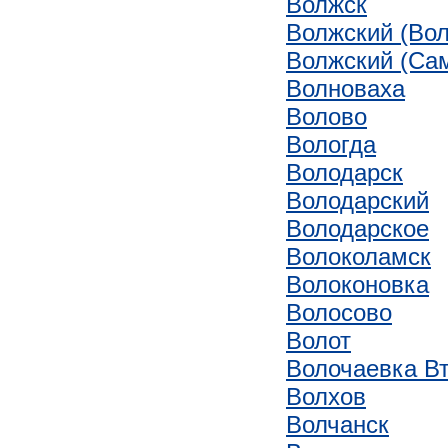
Волжск
Волжский (Вол
Волжский (Сам
Волноваха
Волово
Вологда
Володарск
Володарский
Володарское
Волоколамск
Волоконовка
Волосово
Волот
Волочаевка В
Волхов
Волчанск