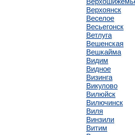
Верхошижемь
Верхоянск
Веселое
Весьегонск
Ветлуга
Вешенская
Вешкайма
Видим
Видное
Визинга
Викулово
Вилюйск
Вилючинск
Виля
Винзили
Витим