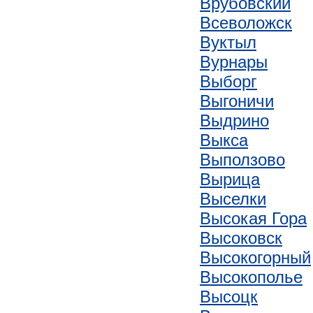
Врубовский
Всеволожск
Вуктыл
Вурнары
Выборг
Выгоничи
Выдрино
Выкса
Выползово
Вырица
Выселки
Высокая Гора
Высоковск
Высокогорный
Высокополье
Высоцк