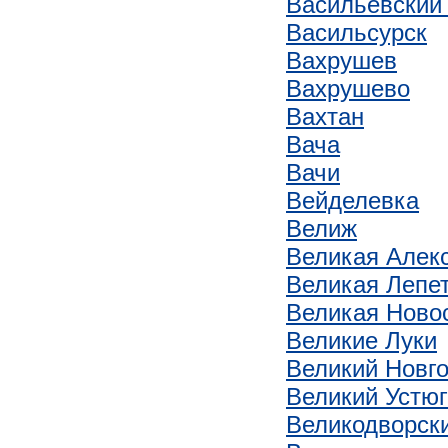
Васильевский
Васильсурск
Вахрушев
Вахрушево
Вахтан
Вача
Вачи
Вейделевка
Велиж
Великая Алек
Великая Лепе
Великая Ново
Великие Луки
Великий Новго
Великий Устюг
Великодворск