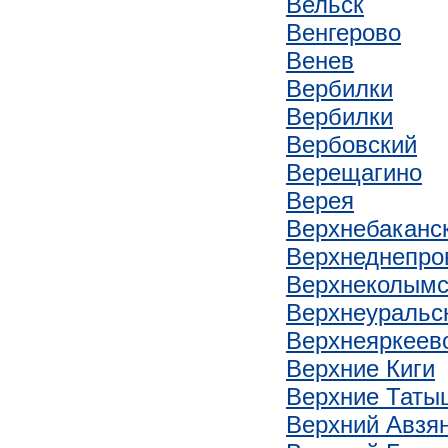
Вельск
Венгерово
Венев
Вербилки
Вербилки
Вербовский
Верещагино
Верея
Верхнебаканс
Верхнеднепро
Верхнеколымс
Верхнеуральс
Верхнеяркеев
Верхние Киги
Верхние Тат
Верхний Авзя