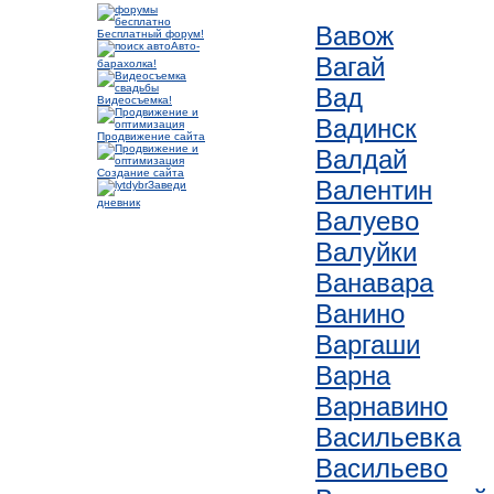
Вавож
Бесплатный форум!
Авто-
Вагай
барахолка!
Вад
Видеосъемка!
Вадинск
Продвижение сайта
Валдай
Создание сайта
Валентин
Заведи
дневник
Валуево
Валуйки
Ванавара
Ванино
Варгаши
Варна
Варнавино
Васильевка
Васильево