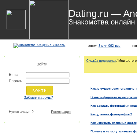
Dating.ru — An
Знакомства онлайн
3 млн 062 тыс
анкет:
но
Служба поддержки
/ Мои фотог
Войти
E-mail
Пароль
Какие существуют ограничен
Забыли пароль?
В каком формате нужно разм
Как сделать фотографии нед
Нужен аккаунт?
Регистрация
Как удалить фотографию?
Как изменить название фото
Почему я не могу закачать ф