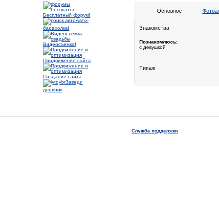
Основное
Фотоа
Бесплатный форум!
Авто-
Знакомства
барахолка!
Познакомлюсь:
Видеосъемка!
с девушкой
Продвижение сайта
Типаж
Создание сайта
Заведи
дневник
Служба поддержки