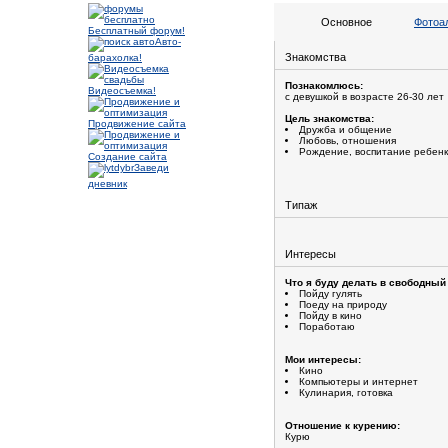
Основное
Фотоа
Бесплатный форум!
Авто-
Знакомства
барахолка!
Познакомлюсь:
Видеосъемка!
с девушкой в возрасте 26-30 лет
Цель знакомства:
Продвижение сайта
Дружба и общение
Любовь, отношения
Рождение, воспитание ребен
Создание сайта
Заведи
дневник
Типаж
Интересы
Что я буду делать в свободный
Пойду гулять
Поеду на природу
Пойду в кино
Поработаю
Мои интересы:
Кино
Компьютеры и интернет
Кулинария, готовка
Отношение к курению:
Курю