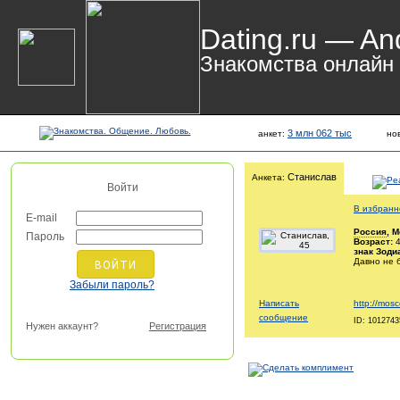
Dating.ru — An
Знакомства онлайн
3 млн 062 тыс
анкет:
но
Станислав
Анкета:
Войти
В избранн
E-mail
Россия
, 
Пароль
Возраст:
4
знак Зоди
Давно не 
Забыли пароль?
Написать
http://mosc
сообщение
ID: 1012743
Нужен аккаунт?
Регистрация