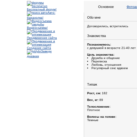
Основное
Фотоа
Бесплатный форум!
Авто-
Обо мне
барахолка!
Договорились, встретились
Видеосъемка!
Знакомства
Продвижение сайта
Познакомлюсь:
Создание сайта
с девушкой в возрасте 21-40 лет
Заведи
Цель знакомства:
дневник
Дружба и общение
Переписка
Любовь, отношения
Регулярный секс вдвоем
Типаж
Рост, см:
182
Вес, кг:
89
Телосложение:
Плотное
Волосы на голове:
Темные