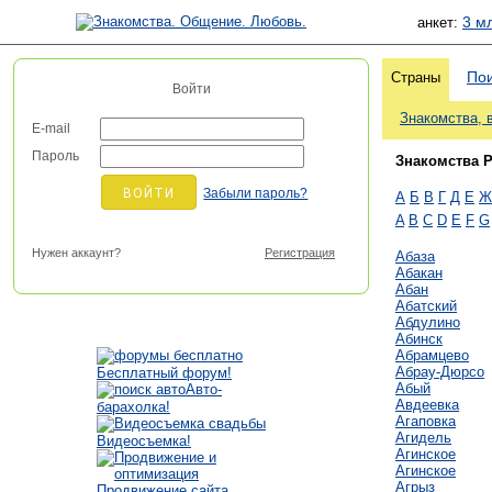
3 м
анкет:
Пои
Страны
Войти
Знакомства, 
E-mail
Пароль
Знакомства 
Забыли пароль?
А
Б
В
Г
Д
Е
Ж
A
B
C
D
E
F
G
Нужен аккаунт?
Регистрация
Абаза
Абакан
Абан
Абатский
Абдулино
Абинск
Абрамцево
Абрау-Дюрсо
Бесплатный форум!
Абый
Авто-
Авдеевка
барахолка!
Агаповка
Агидель
Видеосъемка!
Агинское
Агинское
Агрыз
Продвижение сайта