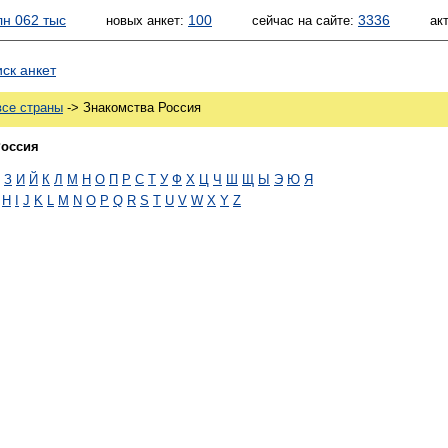
лн 062 тыс
100
3336
новых анкет:
сейчас на сайте:
ак
ск анкет
все страны
-> Знакомства Россия
Россия
З
И
Й
К
Л
М
Н
О
П
Р
С
Т
У
Ф
Х
Ц
Ч
Ш
Щ
Ы
Э
Ю
Я
H
I
J
K
L
M
N
O
P
Q
R
S
T
U
V
W
X
Y
Z