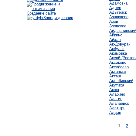
Адамовка
Адлер
Адыгейск
Создание сайта
Азнакаево
Заведи дневник
Азов
Азовское
Айдырлински
Айкино
Айхал
Ак-Довурак
Акбулак
Акимовка
Аксай (Ростов
Аксаково
Аксубаево
Актаныш
Акташ
Актюбинский
Акутиха
Акша
Алабино
Алагир
Алапаевск
Алатырь
Алдан
1
2