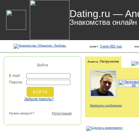
Dating.ru — An
Знакомства онлайн
3 млн 062 тыс
анкет:
но
Петручелли
Анкета:
Войти
E-mail
Пароль
Забыли пароль?
Написать сообщение
Нужен аккаунт?
Регистрация