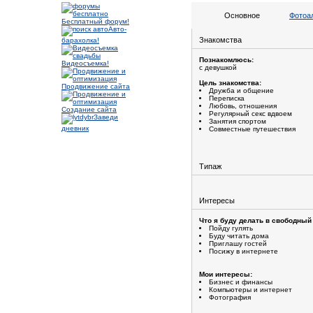
Основное
Фотоа
Бесплатный форум!
Авто-
Знакомства
барахолка!
Познакомлюсь:
Видеосъемка!
с девушкой
Цель знакомства:
Продвижение сайта
Дружба и общение
Переписка
Любовь, отношения
Создание сайта
Регулярный секс вдвоем
Заведи
Занятия спортом
дневник
Совместные путешествия
Типаж
Интересы
Что я буду делать в свободный
Пойду гулять
Буду читать дома
Приглашу гостей
Посижу в интернете
Мои интересы:
Бизнес и финансы
Компьютеры и интернет
Фотография