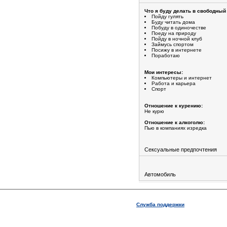
Что я буду делать в свободный
Пойду гулять
Буду читать дома
Побуду в одиночестве
Поеду на природу
Пойду в ночной клуб
Займусь спортом
Посижу в интернете
Поработаю
Мои интересы:
Компьютеры и интернет
Работа и карьера
Спорт
Отношение к курению:
Не курю
Отношение к алкоголю:
Пью в компаниях изредка
Сексуальные предпочтения
Автомобиль
Служба поддержки