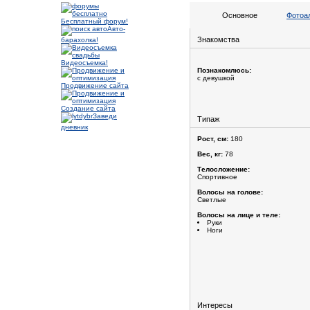
Основное
Фотоа
Бесплатный форум!
Авто-
Знакомства
барахолка!
Видеосъемка!
Познакомлюсь:
с девушкой
Продвижение сайта
Создание сайта
Заведи
Типаж
дневник
Рост, см:
180
Вес, кг:
78
Телосложение:
Спортивное
Волосы на голове:
Светлые
Волосы на лице и теле:
Руки
Ноги
Интересы