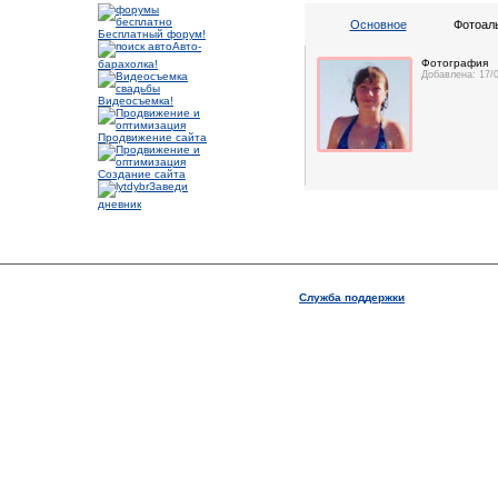
Основное
Фотоал
Бесплатный форум!
Авто-
Фотография
барахолка!
Добавлена: 17/
Видеосъемка!
Продвижение сайта
Создание сайта
Заведи
дневник
Служба поддержки