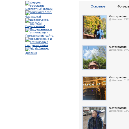
Основное
Фотоал
Бесплатный форум!
Авто-
Фотография
барахолка!
Добавлена: 29/
Видеосъемка!
Продвижение сайта
Создание сайта
Фотография
Заведи
Добавлена: 07/
дневник
Фотография
Добавлена: 11/
Фотография
Добавлена: 12/