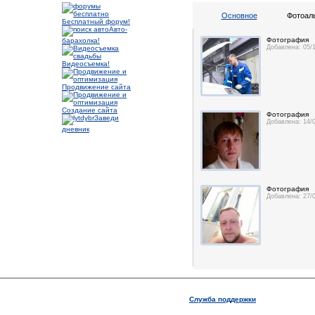
Основное
Фотоал
Бесплатный форум!
Авто-
Фотография
барахолка!
Добавлена: 05/
Видеосъемка!
Продвижение сайта
Создание сайта
Фотография
Заведи
Добавлена: 14/
дневник
Фотография
Добавлена: 27/
Служба поддержки