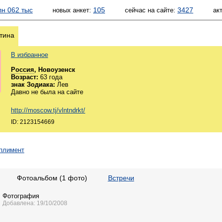
лн 062 тыс
105
3427
новых анкет:
сейчас на сайте:
ак
тина
В избранное
Россия
, Новоузенск
Возраст:
63 года
знак Зодиака:
Лев
Давно не была на сайте
http://moscow.tj/vlntndrkt/
ID: 2123154669
Фотоальбом (1 фото)
Встречи
Фотография
Добавлена: 19/10/2008