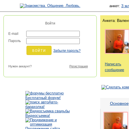
3 м
анкет:
Вален
Анкета:
Войти
E-mail
Пароль
Забыли пароль?
Написать
Нужен аккаунт?
Регистрация
сообщение
Бесплатный форум!
Авто-
Основное
барахолка!
Видеосъемка!
Продвижение сайта