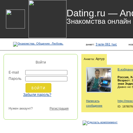
Dating.ru — An
Знакомства онлайн
3 млн 061 тыс
анкет:
но
Артур
Анкета:
Войти
В избранн
E-mail
Россия
, 
Пароль
Возраст:
3
знак Зоди
Давно не 
Забыли пароль?
Написать
http://mosc
сообщение
ID: 1878076
Нужен аккаунт?
Регистрация