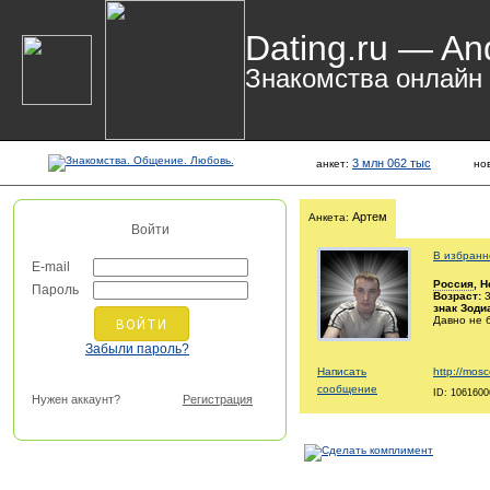
Dating.ru — An
Знакомства онлайн
3 млн 062 тыс
анкет:
но
Артем
Анкета:
Войти
В избранн
E-mail
Россия
, 
Пароль
Возраст:
3
знак Зоди
Давно не 
Забыли пароль?
Написать
http://mosc
сообщение
ID: 1061600
Нужен аккаунт?
Регистрация