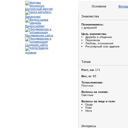
Основное
Фотоа
Бесплатный форум!
Авто-
Знакомства
барахолка!
Познакомлюсь:
Видеосъемка!
с девушкой
Цель знакомства:
Продвижение сайта
Дружба и общение
Переписка
Любовь, отношения
Создание сайта
Регулярный секс вдвоем
Заведи
дневник
Типаж
Рост, см:
171
Вес, кг:
85
Телосложение:
Плотное
Волосы на голове:
Светлые
Волосы на лице и теле:
Грудь
Руки
Ноги
Интересы