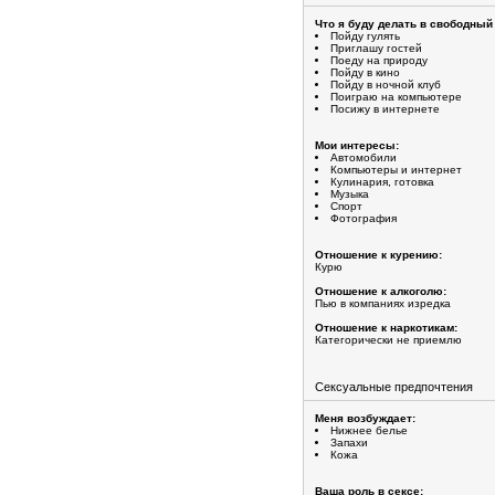
Что я буду делать в свободный
Пойду гулять
Приглашу гостей
Поеду на природу
Пойду в кино
Пойду в ночной клуб
Поиграю на компьютере
Посижу в интернете
Мои интересы:
Автомобили
Компьютеры и интернет
Кулинария, готовка
Музыка
Спорт
Фотография
Отношение к курению:
Курю
Отношение к алкоголю:
Пью в компаниях изредка
Отношение к наркотикам:
Категорически не приемлю
Сексуальные предпочтения
Меня возбуждает:
Нижнее белье
Запахи
Кожа
Ваша роль в сексе: