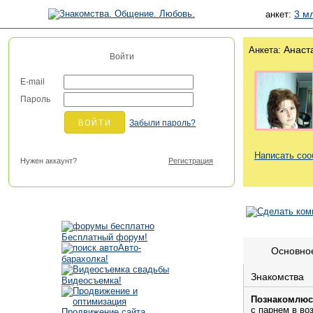
3 м
анкет:
Анаст
Анкета:
Войти
E-mail
Пароль
Забыли пароль?
Написать со
Нужен аккаунт?
Регистрация
Бесплатный форум!
Авто-
Основно
барахолка!
Знакомства
Видеосъемка!
Познакомлюс
с парнем в во
Продвижение сайта