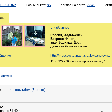
лн 061 тыс
85
3846
новых анкет:
сейчас на сайте:
акт
асия
В избранное
Россия
, Хадыженск
Возраст:
44 года
знак Зодиака:
Дева
Давно не была на сайте
общение
http://moscow.tj/anastasiaalexsandrovna/
ID: 783299765, просмотров за месяц: 1
е
Фотоальбом (5 фото)
ь:
зрасте 31-40 лет