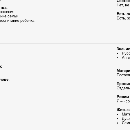
Состою
Нет, не
тва:
ношения
Есть л
ание семьи
Есть, 
воспитание ребенка
Знание
Рус
Англ
:
Матери
Постоя
лове:
Прожив
Отдель
Режим 
Я – «с
Жизнен
Мате
Душ
Сем