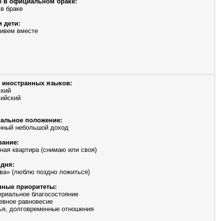
 в официальном браке:
 в браке
и дети:
живем вместе
 иностранных языков:
ский
ийский
альное положение:
нный небольшой доход
ание:
ная квартира (снимаю или своя)
дня:
ова» (люблю поздно ложиться)
ные приоритеты:
риальное благосостояние
евное равновесие
ья, долговременные отношения