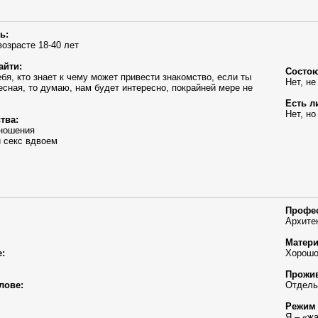
ь:
возрасте 18-40 лет
айти:
Состою
бя, кто знает к чему может привести знакомство, если ты
Нет, не
есная, то думаю, нам будет интересно, покрайней мере не
Есть л
Нет, но
тва:
ношения
 секс вдвоем
Профе
Архите
Матери
:
Хорошо
Прожив
лове:
Отдель
Режим 
Я – «ж