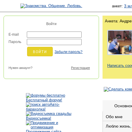
3 м
анкет:
Андре
Анкета:
Войти
E-mail
Пароль
Забыли пароль?
Написать со
Нужен аккаунт?
Регистрация
Бесплатный форум!
Авто-
Основно
барахолка!
Обо мне
Видеосъемка!
Люблю жизнь, 
Продвижение сайта