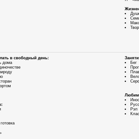
Жизнен
Душ
Сем
Мак
Твор
елать в свободный день:
Заняти
ь дома
Бег
диночестве
Прог
рироду
Пла
но
Вел
сторан
Сер
ортом
Любим
Инос
ы:
Русс
и
Рэп
Кла
 готовка
ь