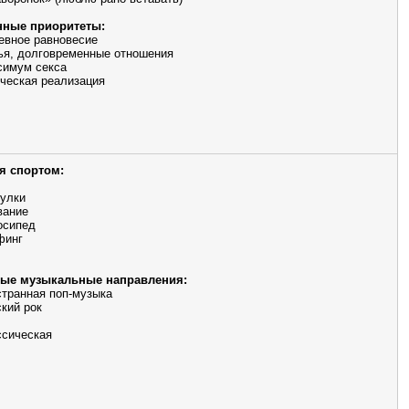
ные приоритеты:
евное равновесие
ья, долговременные отношения
симум секса
ческая реализация
я спортом:
улки
вание
осипед
финг
ые музыкальные направления:
транная поп-музыка
кий рок
ссическая