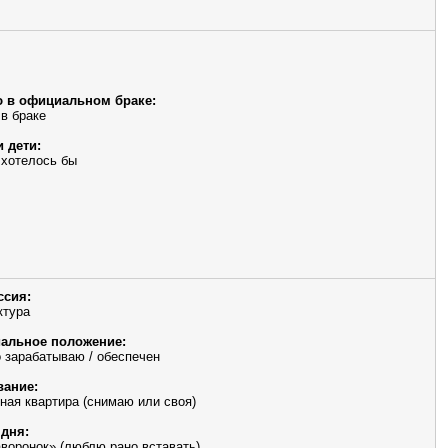
 в официальном браке:
 в браке
и дети:
 хотелось бы
ссия:
ктура
альное положение:
 зарабатываю / обеспечен
ание:
ная квартира (снимаю или своя)
дня:
аворонок» (люблю рано вставать)