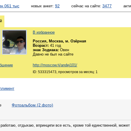
лн 061 тыс
92
3477
новых анкет:
сейчас на сайте:
акт
й
В избранное
Россия
, Москва, м. Озёрная
Возраст:
41 год
знак Зодиака:
Овен
Давно не был на сайте
общение
http://moscow.tj/andej101/
ID: 533315473, просмотров за месяц: 1
е
Фотоальбом (2 фото)
работаю, отдыхаю, впринципи все есть, кроме той единственной, может б