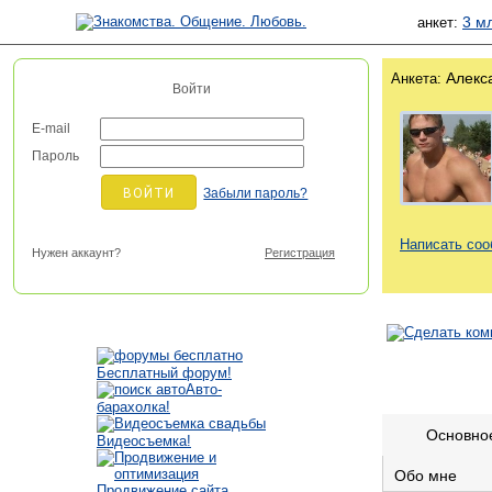
3 м
анкет:
Алекс
Анкета:
Войти
E-mail
Пароль
Забыли пароль?
Написать со
Нужен аккаунт?
Регистрация
Бесплатный форум!
Авто-
барахолка!
Основно
Видеосъемка!
Обо мне
Продвижение сайта