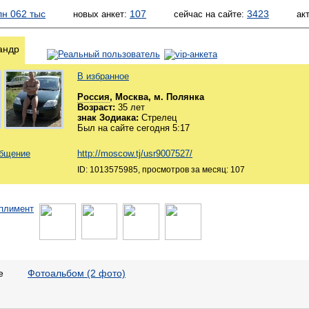
лн 062 тыс
107
3423
новых анкет:
сейчас на сайте:
ак
андр
В избранное
Россия
, Москва, м. Полянка
Возраст:
35 лет
знак Зодиака:
Стрелец
Был на сайте сегодня 5:17
общение
http://moscow.tj/usr9007527/
ID: 1013575985, просмотров за месяц: 107
е
Фотоальбом (2 фото)