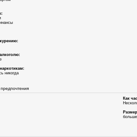
ы:
и
инансы
курению:
алкоголю:
е
наркотикам:
ь никогда
 предпочтения
Как ча
Нескол
Размер
больше