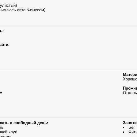
улистый)
нимаюсь авто бизнесом)
ь:
айти:
Матери
Хорошо
Прожив
:
Отдель
елать в свободный день:
Заняти
ть
Бег
чной клуб
Фит
ортом