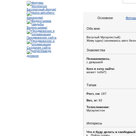
Бесплатный форум!
Авто-
барахолка!
Основное
Фотоа
Видеосъемка!
Обо мне
Веселый Мускулистый)
Продвижение сайта
Живу один) занимаюсь авто бизн
Создание сайта
Знакомства
Заведи
дневник
Познакомлюсь:
с девушкой
Кого я хочу найти:
может тебя?)
Типаж
Рост, см:
187
Вес, кг:
92
Телосложение:
Мускулистое
Интересы
Что я буду делать в свободный
Пойду гулять